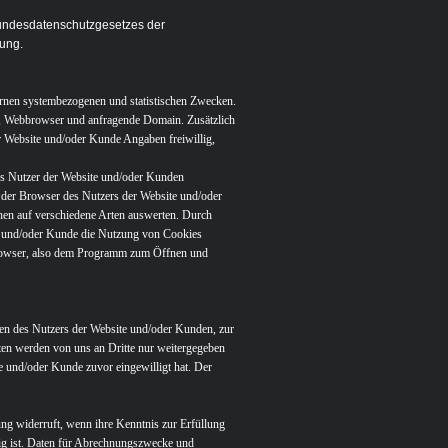
undesdatenschutzgesetzes der
dung.
nternen systembezogenen und statistischen Zwecken.
f, Webbrowser und anfragende Domain. Zusätzlich
r Website und/oder Kunde Angaben freiwillig,
 des Nutzer der Website und/oder Kunden
 der Browser des Nutzers der Website und/oder
nen auf verschiedene Arten auswerten. Durch
ite und/oder Kunde die Nutzung von Cookies
tbrowser, also dem Programm zum Öffnen und
en des Nutzers der Website und/oder Kunden, zur
en werden von uns an Dritte nur weitergegeben
e und/oder Kunde zuvor eingewilligt hat. Der
ng widerruft, wenn ihre Kenntnis zur Erfüllung
sig ist. Daten für Abrechnungszwecke und