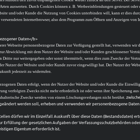
Arten auswerten. Durch Cookies können z. B. Werbeeinblendungen gesteuert oder da
ebsite und/oder Kunde die Nutzung von Cookies unterbinden will, kann er dies du
verwendeten Internetbrowser, also dem Programm zum Öffnen und Anzeigen von Inte
ezogener Daten</b>
serer Webseite personenbezogene Daten zur Verfügung gestellt hat, verwenden wir 
zur Abwicklung mit dem Nutzer der Website und/oder Kunden geschlossener Verträg
Dritte nur weitergegeben oder sonst übermittelt, wenn dies zum Zwecke der Vert
der Nutzer der Website und/oder Kunde zuvor eingewilligt hat. Der Nutzer der Webs
ukunft jederzeit zu widerrufen.
zogenen Daten erfolgt, wenn der Nutzer der Website und/oder Kunde die Einwillig
rung verfolgten Zwecks nicht mehr erforderlich ist oder wenn ihre Speicherung au
zwische
hhalterische Zwecke werden von einem Löschungsverlangen nicht berührt.
r geändert werden soll, erheben und verwenden wir personenbezogene Daten v
llen dürfen wir im Einzelfall Auskunft über diese Daten (Bestandsdaten) erte
ur Erfüllung der gesetzlichen Aufgaben der Verfassungsschutzbehörden oder
stigen Eigentum erforderlich ist.