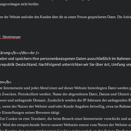
ngsverlangen nicht berührt.
zer der Website und/oder den Kunden über die zu seiner Person gespeicherten Daten. Die Anfr
E. Strohmeyer
lärung</b></div><br />
wenden und speichern Ihre personenbezogenen Daten ausschließlich im Rahme
epublik Deutschland. Nachfolgend unterrichten wir Sie über Art, Umfang u
en</b>
re Internetseite und jeder Abruf einer auf dieser Website hinterlegten Datei werden 
n Zwecken. Protokolliert werden: Name der abgerufenen Datei, Datum und Uhrzeit 
ser und anfragende Domain. Zusätzlich werden die IP Adressen der anfragenden R
, wenn der Nutzer der Website und/oder Kunde Angaben freiwillig, etwa im Rahmen
e Einstellungen seines Browsers tätigt.
in Cookie ist eine Textdatei, die beim Besuch einer Internetseite verschickt und au
 Wird der entsprechende Server unserer Webseite erneut vom Nutzer der Website u
des Kunden den zuvor empfangenen Cookie wieder zurück an den Server. Der Serve