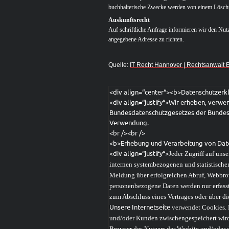
buchhalterische Zwecke werden von einem Löschu
Auskunftsrecht
Auf schriftliche Anfrage informieren wir den Nut
angegebene Adresse zu richten.
Quelle:
IT Recht Hannover | Rechtsanwalt 
<div align=“center“><b>Datenschutzerk
<div align=“justify“>Wir erheben, ver
Bundesdatenschutzgesetzes der Bundesr
Verwendung.
<br /><br />
<b>Erhebung und Verarbeitung von Dat
<div align=“justify“>
Jeder Zugriff auf unse
internen systembezogenen und statistische
Meldung über erfolgreichen Abruf, Webbrow
personenbezogene Daten werden nur erfasst
zum Abschluss eines Vertrages oder über di
Unsere Internetseite
verwendet Cookies. E
und/oder Kunden zwischengespeichert wird.
Browser des Nutzers der Wesbite und/oder 